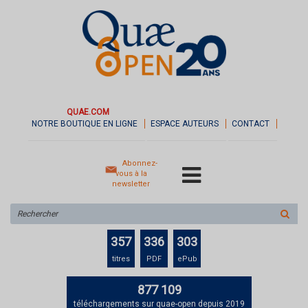
QUAE.COM
NOTRE BOUTIQUE EN LIGNE
ESPACE AUTEURS
CONTACT
Abonnez-
vous à la
newsletter
Rechercher
sur
le
357
336
303
site
titres
PDF
ePub
877 109
téléchargements sur quae-open depuis 2019