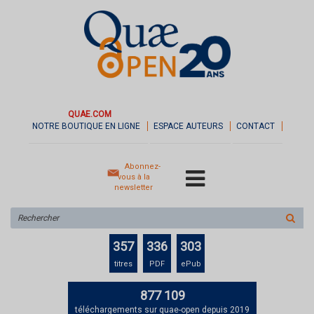
QUAE.COM
NOTRE BOUTIQUE EN LIGNE
ESPACE AUTEURS
CONTACT
Abonnez-
vous à la
newsletter
Rechercher
sur
le
357
336
303
site
titres
PDF
ePub
877 109
téléchargements sur quae-open depuis 2019