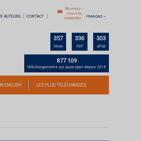
Abonnez-
vous à la
CE AUTEURS
CONTACT
FRANÇAIS
newsletter
357
336
303
titres
PDF
ePub
877 109
téléchargements sur quae-open depuis 2019
IN ENGLISH
LES PLUS TÉLÉCHARGÉS