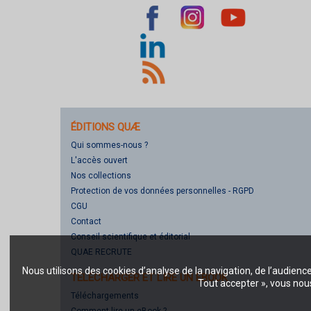
ÉDITIONS QUÆ
Qui sommes-nous ?
L'accès ouvert
Nos collections
Protection de vos données personnelles - RGPD
CGU
Contact
Conseil scientifique et éditorial
QUAE RECRUTE
Nous utilisons des cookies d’analyse de la navigation, de l’audienc
TÉLÉCHARGER ET LIRE UN EBOOK
Tout accepter », vous nous
Téléchargements