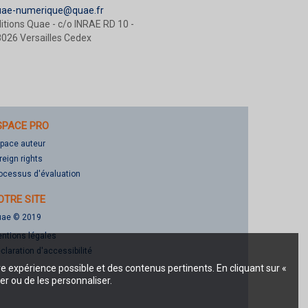
uae-numerique@quae.fr
itions Quae - c/o INRAE RD 10 -
026 Versailles Cedex
SPACE PRO
pace auteur
reign rights
ocessus d'évaluation
OTRE SITE
ae © 2019
ntions légales
claration d'accessibilité
re expérience possible et des contenus pertinents. En cliquant sur «
er ou de les personnaliser.