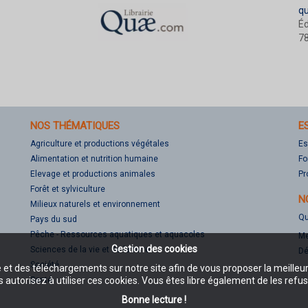
q
Éd
78
NOS THÉMATIQUES
E
Agriculture et productions végétales
Es
Alimentation et nutrition humaine
Fo
Elevage et productions animales
Pr
Forêt et sylviculture
N
Milieux naturels et environnement
Qu
Pays du sud
Pêche - Ressources aquatiques et aquacoles
Me
Gestion des cookies
Sciences de la vie et de la terre
Dé
Société
e et des téléchargements sur notre site afin de vous proposer la meilleu
Santé
 autorisez à utiliser ces cookies. Vous êtes libre également de les refus
Bonne lecture !