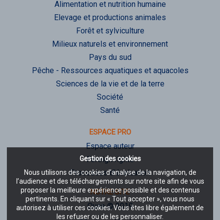
Alimentation et nutrition humaine
Elevage et productions animales
Forêt et sylviculture
Milieux naturels et environnement
Pays du sud
Pêche - Ressources aquatiques et aquacoles
Sciences de la vie et de la terre
Société
Santé
ESPACE PRO
Espace auteur
Gestion des cookies
Foreign rights
Processus d'évaluation
Nous utilisons des cookies d’analyse de la navigation, de
l’audience et des téléchargements sur notre site afin de vous
proposer la meilleure expérience possible et des contenus
NOTRE SITE
pertinents. En cliquant sur « Tout accepter », vous nous
Quae © 2019
autorisez à utiliser ces cookies. Vous êtes libre également de
les refuser ou de les personnaliser.