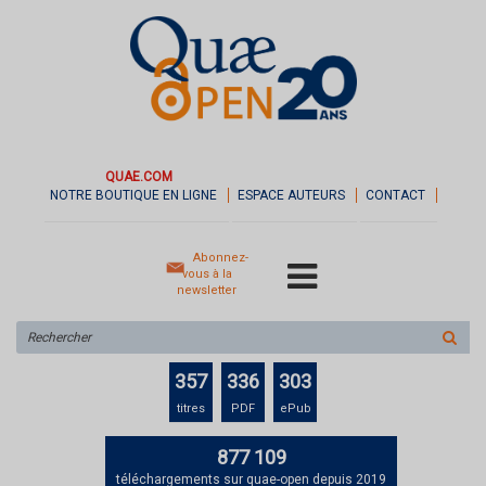
QUAE.COM
NOTRE BOUTIQUE EN LIGNE
ESPACE AUTEURS
CONTACT
Abonnez-
vous à la
newsletter
Rechercher
sur
le
357
336
303
site
titres
PDF
ePub
877 109
téléchargements sur quae-open depuis 2019