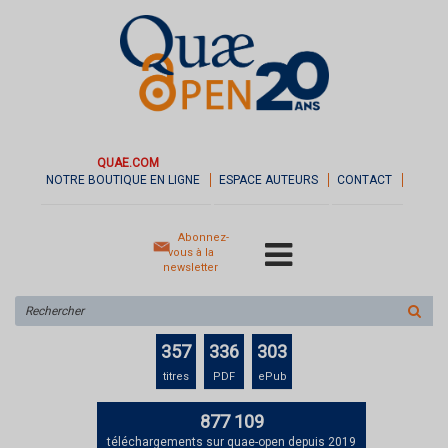
QUAE.COM
NOTRE BOUTIQUE EN LIGNE
ESPACE AUTEURS
CONTACT
Abonnez-
vous à la
newsletter
Rechercher
sur
le
357
336
303
site
titres
PDF
ePub
877 109
téléchargements sur quae-open depuis 2019