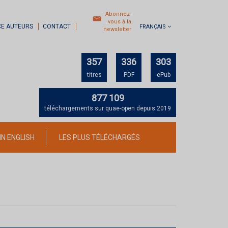
Abonnez-
vous à la
CE AUTEURS
CONTACT
FRANÇAIS
newsletter
357
336
303
titres
PDF
ePub
877 109
téléchargements sur quae-open depuis 2019
IN ENGLISH
LES PLUS TÉLÉCHARGÉS