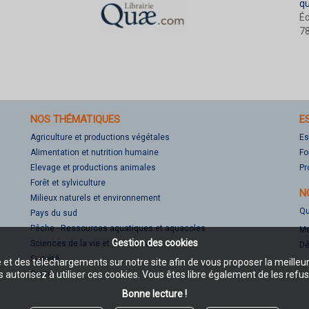
q
Éd
78
NOS THÉMATIQUES
E
Agriculture et productions végétales
Es
Alimentation et nutrition humaine
Fo
Elevage et productions animales
Pr
Forêt et sylviculture
N
Milieux naturels et environnement
Qu
Pays du sud
Pêche - Ressources aquatiques et aquacoles
Me
Gestion des cookies
Sciences de la vie et de la terre
Dé
Société
e et des téléchargements sur notre site afin de vous proposer la meilleu
Santé
 autorisez à utiliser ces cookies. Vous êtes libre également de les refus
Bonne lecture !