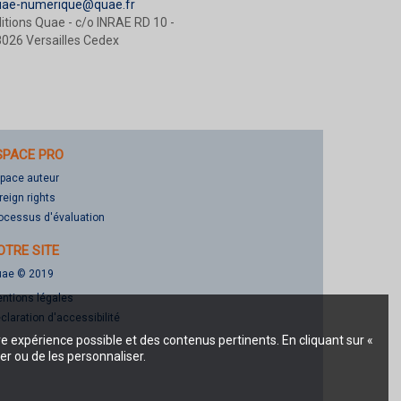
uae-numerique@quae.fr
itions Quae - c/o INRAE RD 10 -
026 Versailles Cedex
SPACE PRO
pace auteur
reign rights
ocessus d'évaluation
OTRE SITE
ae © 2019
ntions légales
claration d'accessibilité
re expérience possible et des contenus pertinents. En cliquant sur «
er ou de les personnaliser.