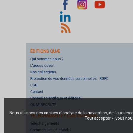
ÉDITIONS QUÆ
Qui sommes-nous ?
L'accès ouvert
Nos collections
Protection de vos données personnelles - RGPD
CGU
Contact
Conseil scientifique et éditorial
QUAE RECRUTE
Nous utilisons des cookies d’analyse de la navigation, de l’audienc
TÉLÉCHARGER ET LIRE UN EBOOK
Tout accepter », vous nous
Téléchargements
Comment lire un eBook ?