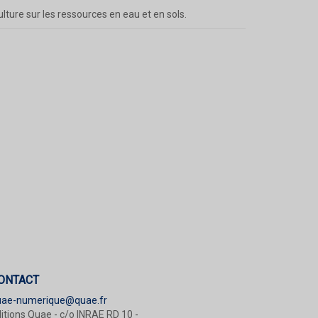
lture sur les ressources en eau et en sols.
ONTACT
uae-numerique@quae.fr
itions Quae - c/o INRAE RD 10 -