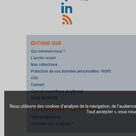
ÉDITIONS QUÆ
Qui sommes-nous ?
L'accès ouvert
Nos collections
Protection de vos données personnelles - RGPD
CGU
Contact
Conseil scientifique et éditorial
QUAE RECRUTE
Nous utilisons des cookies d’analyse de la navigation, de l’audienc
TÉLÉCHARGER ET LIRE UN EBOOK
Tout accepter », vous nous
Téléchargements
Comment lire un eBook ?