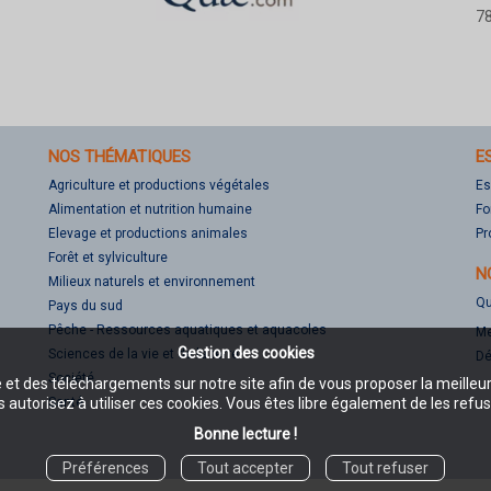
78
NOS THÉMATIQUES
E
Agriculture et productions végétales
Es
Alimentation et nutrition humaine
Fo
Elevage et productions animales
Pr
Forêt et sylviculture
N
Milieux naturels et environnement
Qu
Pays du sud
Pêche - Ressources aquatiques et aquacoles
Me
Gestion des cookies
Sciences de la vie et de la terre
Dé
Société
e et des téléchargements sur notre site afin de vous proposer la meilleu
Santé
 autorisez à utiliser ces cookies. Vous êtes libre également de les refus
Bonne lecture !
Préférences
Tout accepter
Tout refuser