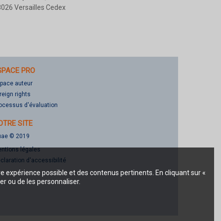
026 Versailles Cedex
SPACE PRO
pace auteur
reign rights
ocessus d'évaluation
OTRE SITE
ae © 2019
ntions légales
claration d'accessibilité
re expérience possible et des contenus pertinents. En cliquant sur «
er ou de les personnaliser.