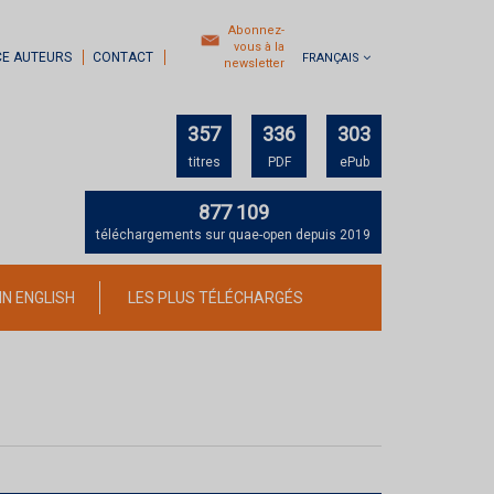
Abonnez-
vous à la
CE AUTEURS
CONTACT
FRANÇAIS
newsletter
357
336
303
titres
PDF
ePub
877 109
téléchargements sur quae-open depuis 2019
IN ENGLISH
LES PLUS TÉLÉCHARGÉS