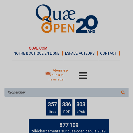
QUAE.COM
NOTRE BOUTIQUE EN LIGNE
ESPACE AUTEURS
CONTACT
Abonnez-
vous à la
newsletter
Rechercher
sur
le
357
336
303
site
titres
PDF
ePub
877 109
téléchargements sur quae-open depuis 2019