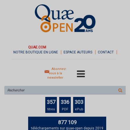
QUAE.COM
NOTRE BOUTIQUE EN LIGNE
ESPACE AUTEURS
CONTACT
Abonnez-
vous à la
newsletter
Rechercher
sur
le
357
336
303
site
titres
PDF
ePub
877 109
téléchargements sur quae-open depuis 2019