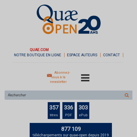
QUAE.COM
NOTRE BOUTIQUE EN LIGNE
ESPACE AUTEURS
CONTACT
Abonnez-
vous à la
newsletter
Rechercher
sur
le
357
336
303
site
titres
PDF
ePub
877 109
téléchargements sur quae-open depuis 2019