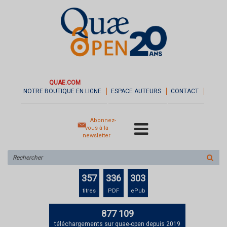
QUAE.COM
NOTRE BOUTIQUE EN LIGNE
ESPACE AUTEURS
CONTACT
Abonnez-
vous à la
newsletter
Rechercher
sur
le
357
336
303
site
titres
PDF
ePub
877 109
téléchargements sur quae-open depuis 2019