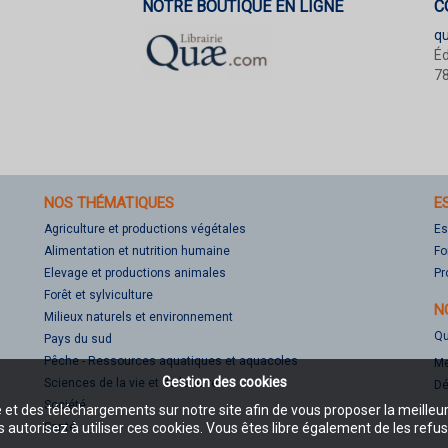
NOTRE BOUTIQUE EN LIGNE
C
q
Éd
78
NOS THÉMATIQUES
E
Agriculture et productions végétales
Es
Alimentation et nutrition humaine
Fo
Elevage et productions animales
Pr
Forêt et sylviculture
N
Milieux naturels et environnement
Qu
Pays du sud
Pêche - Ressources aquatiques et aquacoles
Me
Gestion des cookies
Sciences de la vie et de la terre
Dé
Société
e et des téléchargements sur notre site afin de vous proposer la meilleu
Santé
 autorisez à utiliser ces cookies. Vous êtes libre également de les refus