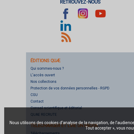
RETROUVEZ-NOUS
ÉDITIONS QUÆ
Qui sommes-nous ?
L'accès ouvert
Nos collections
Protection de vos données personnelles - RGPD
CGU
Contact
Conseil scientifique et éditorial
QUAE RECRUTE
Nous utilisons des cookies d’analyse de la navigation, de l’audienc
TÉLÉCHARGER ET LIRE UN EBOOK
Tout accepter », vous nous
Téléchargements