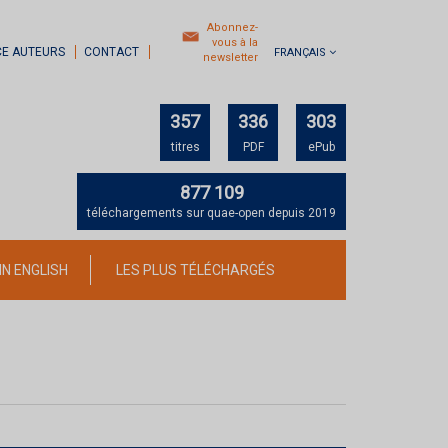
Abonnez-
vous à la
CE AUTEURS
CONTACT
FRANÇAIS
newsletter
357
336
303
titres
PDF
ePub
877 109
téléchargements sur quae-open depuis 2019
IN ENGLISH
LES PLUS TÉLÉCHARGÉS