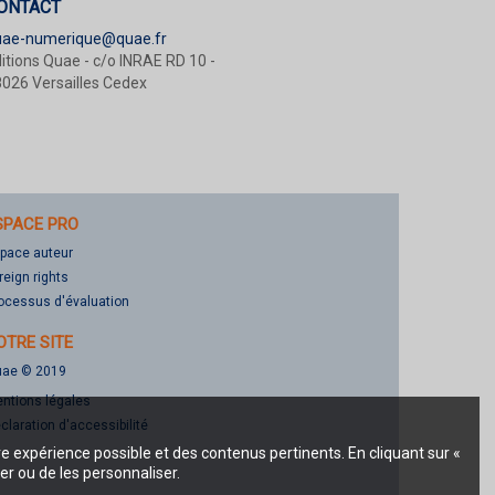
ONTACT
uae-numerique@quae.fr
itions Quae - c/o INRAE RD 10 -
026 Versailles Cedex
SPACE PRO
pace auteur
reign rights
ocessus d'évaluation
OTRE SITE
ae © 2019
ntions légales
claration d'accessibilité
re expérience possible et des contenus pertinents. En cliquant sur «
er ou de les personnaliser.