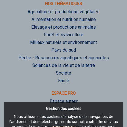
NOS THÉMATIQUES
Agriculture et productions végétales
Alimentation et nutrition humaine
Elevage et productions animales
Forêt et sylviculture
Milieux naturels et environnement
Pays du sud
Pêche - Ressources aquatiques et aquacoles
Sciences de la vie et de la terre
Société
Santé
ESPACE PRO
Espace auteur
Gestion des cookies
Foreign rights
Processus d'évaluation
Nous utilisons des cookies d’analyse de la navigation, de
l’audience et des téléchargements sur notre site afin de vous
proposer la meilleure expérience possible et des contenus