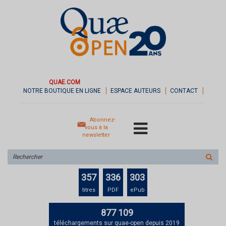
QUAE.COM
NOTRE BOUTIQUE EN LIGNE
ESPACE AUTEURS
CONTACT
Abonnez-
vous à la
newsletter
Rechercher
sur
le
357
336
303
site
titres
PDF
ePub
877 109
téléchargements sur quae-open depuis 2019