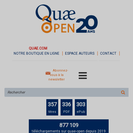
QUAE.COM
NOTRE BOUTIQUE EN LIGNE
ESPACE AUTEURS
CONTACT
Abonnez-
vous à la
newsletter
Rechercher
sur
le
357
336
303
site
titres
PDF
ePub
877 109
téléchargements sur quae-open depuis 2019