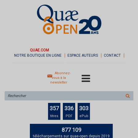
QUAE.COM
NOTRE BOUTIQUE EN LIGNE
ESPACE AUTEURS
CONTACT
Abonnez-
vous à la
newsletter
Rechercher
sur
le
357
336
303
site
titres
PDF
ePub
877 109
téléchargements sur quae-open depuis 2019