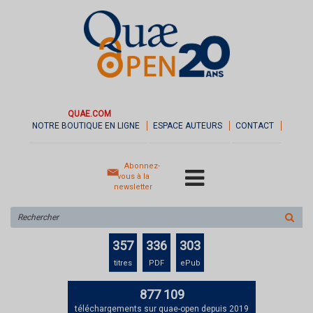
QUAE.COM
NOTRE BOUTIQUE EN LIGNE
ESPACE AUTEURS
CONTACT
Abonnez-
vous à la
newsletter
Rechercher
sur
le
357
336
303
site
titres
PDF
ePub
877 109
téléchargements sur quae-open depuis 2019