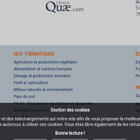
q
Éd
78
NOS THÉMATIQUES
E
Agriculture et productions végétales
Es
Alimentation et nutrition humaine
Fo
Elevage et productions animales
Pr
Forêt et sylviculture
N
Milieux naturels et environnement
Qu
Pays du sud
Pêche - Ressources aquatiques et aquacoles
Me
Gestion des cookies
Sciences de la vie et de la terre
Dé
Société
e et des téléchargements sur notre site afin de vous proposer la meilleu
Santé
 autorisez à utiliser ces cookies. Vous êtes libre également de les refus
Bonne lecture !