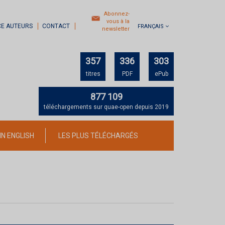
Abonnez-
vous à la
CE AUTEURS
CONTACT
FRANÇAIS
newsletter
357
336
303
titres
PDF
ePub
877 109
téléchargements sur quae-open depuis 2019
IN ENGLISH
LES PLUS TÉLÉCHARGÉS