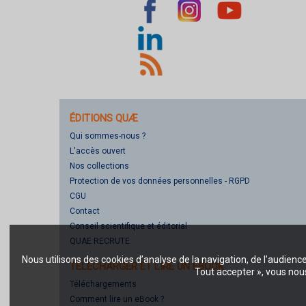
ÉDITIONS QUÆ
Qui sommes-nous ?
L'accès ouvert
Nos collections
Protection de vos données personnelles - RGPD
CGU
Contact
Conseil scientifique et éditorial
QUAE RECRUTE
Nous utilisons des cookies d’analyse de la navigation, de l’audienc
TÉLÉCHARGER ET LIRE UN EBOOK
Tout accepter », vous nous
Téléchargements
Comment lire un eBook ?