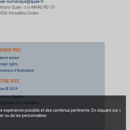
uae-numerique@quae.fr
itions Quae - c/o INRAE RD 10 -
026 Versailles Cedex
SPACE PRO
pace auteur
reign rights
ocessus d'évaluation
OTRE SITE
ae © 2019
ntions légales
claration d'accessibilité
re expérience possible et des contenus pertinents. En cliquant sur «
er ou de les personnaliser.