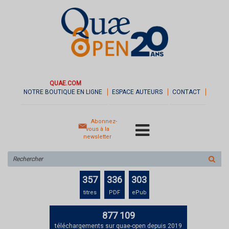
QUAE.COM
NOTRE BOUTIQUE EN LIGNE
ESPACE AUTEURS
CONTACT
Abonnez-
vous à la
newsletter
Rechercher
sur
le
357
336
303
site
titres
PDF
ePub
877 109
téléchargements sur quae-open depuis 2019