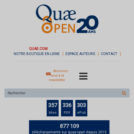
QUAE.COM
NOTRE BOUTIQUE EN LIGNE
ESPACE AUTEURS
CONTACT
Abonnez-
vous à la
newsletter
Rechercher
sur
le
357
336
303
site
titres
PDF
ePub
877 109
téléchargements sur quae-open depuis 2019