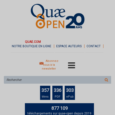
QUAE.COM
NOTRE BOUTIQUE EN LIGNE
ESPACE AUTEURS
CONTACT
Abonnez-
vous à la
newsletter
Rechercher
sur
le
357
336
303
site
titres
PDF
ePub
877 109
téléchargements sur quae-open depuis 2019