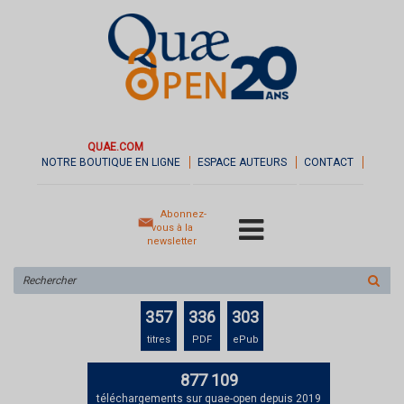
QUAE.COM
NOTRE BOUTIQUE EN LIGNE
ESPACE AUTEURS
CONTACT
Abonnez-
vous à la
newsletter
Rechercher
sur
le
357
336
303
site
titres
PDF
ePub
877 109
téléchargements sur quae-open depuis 2019