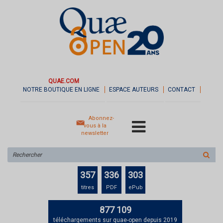
QUAE.COM
NOTRE BOUTIQUE EN LIGNE
ESPACE AUTEURS
CONTACT
Abonnez-
vous à la
newsletter
Rechercher
sur
le
357
336
303
site
titres
PDF
ePub
877 109
téléchargements sur quae-open depuis 2019