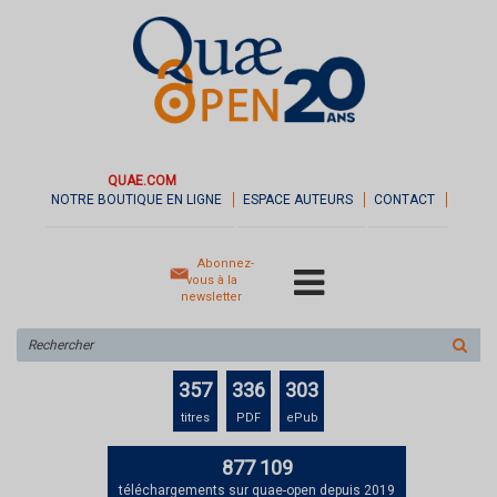
QUAE.COM
NOTRE BOUTIQUE EN LIGNE
ESPACE AUTEURS
CONTACT
Abonnez-
vous à la
newsletter
Rechercher
sur
le
357
336
303
site
titres
PDF
ePub
877 109
téléchargements sur quae-open depuis 2019