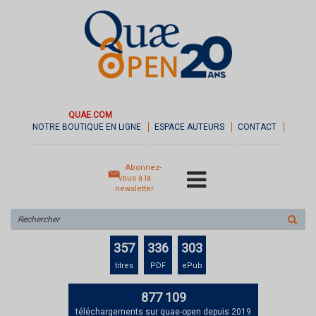
QUAE.COM
NOTRE BOUTIQUE EN LIGNE
ESPACE AUTEURS
CONTACT
Abonnez-
vous à la
newsletter
Rechercher
sur
le
357
336
303
site
titres
PDF
ePub
877 109
téléchargements sur quae-open depuis 2019