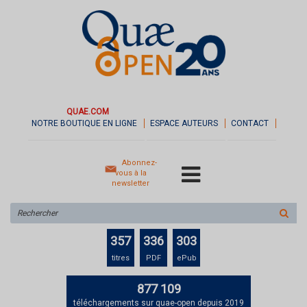
QUAE.COM
NOTRE BOUTIQUE EN LIGNE
ESPACE AUTEURS
CONTACT
Abonnez-
vous à la
newsletter
Rechercher
sur
le
357
336
303
site
titres
PDF
ePub
877 109
téléchargements sur quae-open depuis 2019