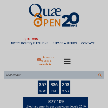
QUAE.COM
NOTRE BOUTIQUE EN LIGNE
ESPACE AUTEURS
CONTACT
Abonnez-
vous à la
newsletter
Rechercher
sur
le
357
336
303
site
titres
PDF
ePub
877 109
téléchargements sur quae-open depuis 2019