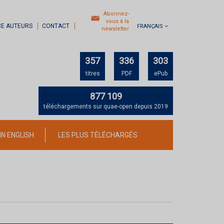
Abonnez-
vous à la
CE AUTEURS
CONTACT
FRANÇAIS
newsletter
357
336
303
titres
PDF
ePub
877 109
téléchargements sur quae-open depuis 2019
IN ENGLISH
LES PLUS TÉLÉCHARGÉS