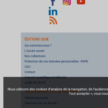
ÉDITIONS QUÆ
Qui sommes-nous ?
L'accès ouvert
Nos collections
Protection de vos données personnelles - RGPD
CGU
Contact
Conseil scientifique et éditorial
QUAE RECRUTE
Nous utilisons des cookies d’analyse de la navigation, de l’audienc
TÉLÉCHARGER ET LIRE UN EBOOK
Tout accepter », vous nous
Téléchargements
Comment lire un eBook ?