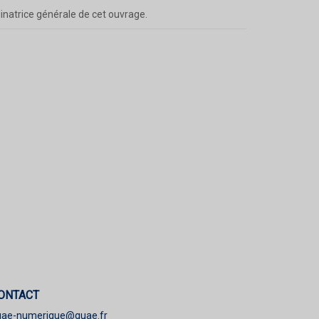
dinatrice générale de cet ouvrage.
ONTACT
uae-numerique@quae.fr