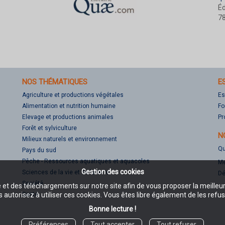
Éd
78
NOS THÉMATIQUES
E
Agriculture et productions végétales
Es
Alimentation et nutrition humaine
Fo
Elevage et productions animales
Pr
Forêt et sylviculture
N
Milieux naturels et environnement
Qu
Pays du sud
Pêche - Ressources aquatiques et aquacoles
Me
Gestion des cookies
Sciences de la vie et de la terre
Dé
Société
e et des téléchargements sur notre site afin de vous proposer la meilleu
Santé
 autorisez à utiliser ces cookies. Vous êtes libre également de les refus
Bonne lecture !
Préférences
Tout accepter
Tout refuser