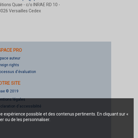
itions Quae - c/o INRAE RD 10 -
026 Versailles Cedex
SPACE PRO
pace auteur
reign rights
ocessus d'évaluation
OTRE SITE
ae © 2019
ntions légales
claration d'accessibilité
re expérience possible et des contenus pertinents. En cliquant sur «
er ou de les personnaliser.