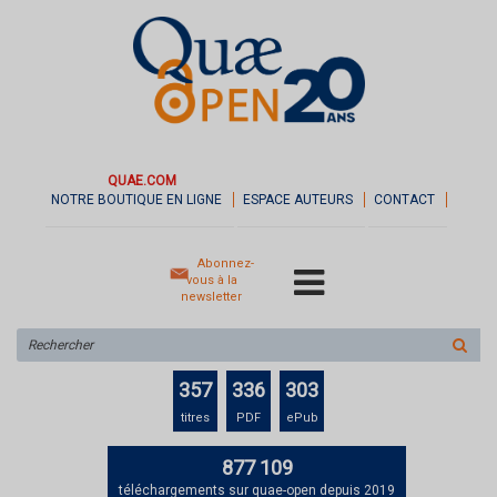
QUAE.COM
NOTRE BOUTIQUE EN LIGNE
ESPACE AUTEURS
CONTACT
Abonnez-
vous à la
newsletter
Rechercher
sur
le
357
336
303
site
titres
PDF
ePub
877 109
téléchargements sur quae-open depuis 2019