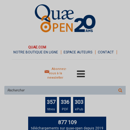
QUAE.COM
NOTRE BOUTIQUE EN LIGNE
ESPACE AUTEURS
CONTACT
Abonnez-
vous à la
newsletter
Rechercher
sur
le
357
336
303
site
titres
PDF
ePub
877 109
téléchargements sur quae-open depuis 2019