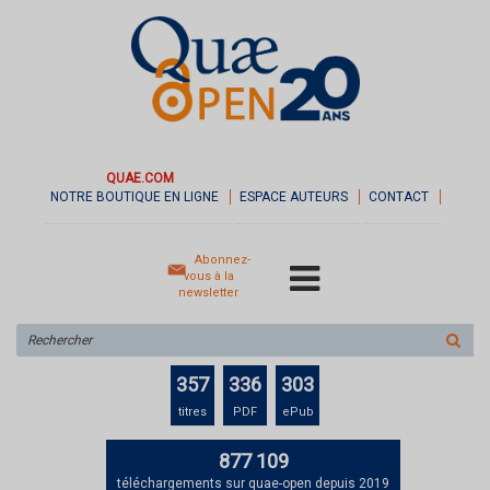
QUAE.COM
NOTRE BOUTIQUE EN LIGNE
ESPACE AUTEURS
CONTACT
Abonnez-
vous à la
newsletter
Rechercher
sur
le
357
336
303
site
titres
PDF
ePub
877 109
téléchargements sur quae-open depuis 2019