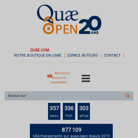
QUAE.COM
NOTRE BOUTIQUE EN LIGNE
ESPACE AUTEURS
CONTACT
Abonnez-
vous à la
newsletter
Rechercher
sur
le
357
336
303
site
titres
PDF
ePub
877 109
téléchargements sur quae-open depuis 2019