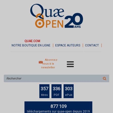
QUAE.COM
NOTRE BOUTIQUE EN LIGNE
ESPACE AUTEURS
CONTACT
Abonnez-
vous à la
newsletter
Rechercher
sur
le
357
336
303
site
titres
PDF
ePub
877 109
téléchargements sur quae-open depuis 2019