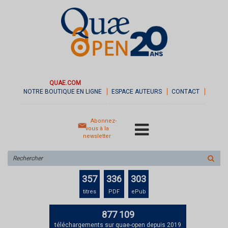
QUAE.COM
NOTRE BOUTIQUE EN LIGNE
ESPACE AUTEURS
CONTACT
Abonnez-
vous à la
newsletter
Rechercher
sur
le
357
336
303
site
titres
PDF
ePub
877 109
téléchargements sur quae-open depuis 2019