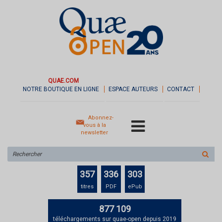
QUAE.COM
NOTRE BOUTIQUE EN LIGNE
ESPACE AUTEURS
CONTACT
Abonnez-
vous à la
newsletter
Rechercher
sur
le
357
336
303
site
titres
PDF
ePub
877 109
téléchargements sur quae-open depuis 2019