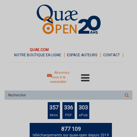
QUAE.COM
NOTRE BOUTIQUE EN LIGNE
ESPACE AUTEURS
CONTACT
Abonnez-
vous à la
newsletter
Rechercher
sur
le
357
336
303
site
titres
PDF
ePub
877 109
téléchargements sur quae-open depuis 2019