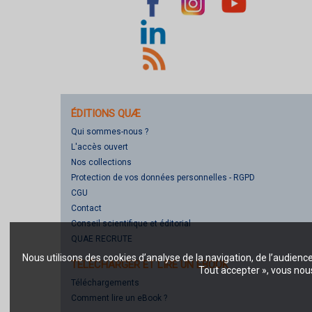
ÉDITIONS QUÆ
Qui sommes-nous ?
L'accès ouvert
Nos collections
Protection de vos données personnelles - RGPD
CGU
Contact
Conseil scientifique et éditorial
QUAE RECRUTE
Nous utilisons des cookies d’analyse de la navigation, de l’audienc
TÉLÉCHARGER ET LIRE UN EBOOK
Tout accepter », vous nous
Téléchargements
Comment lire un eBook ?