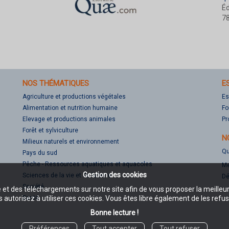
Éd
78
NOS THÉMATIQUES
E
Agriculture et productions végétales
Es
Alimentation et nutrition humaine
Fo
Elevage et productions animales
Pr
Forêt et sylviculture
N
Milieux naturels et environnement
Qu
Pays du sud
Pêche - Ressources aquatiques et aquacoles
Me
Gestion des cookies
Sciences de la vie et de la terre
Dé
Société
e et des téléchargements sur notre site afin de vous proposer la meilleu
Santé
 autorisez à utiliser ces cookies. Vous êtes libre également de les refus
Bonne lecture !
Préférences
Tout accepter
Tout refuser