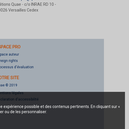
itions Quae - c/o INRAE RD 10 -
026 Versailles Cedex
SPACE PRO
pace auteur
reign rights
ocessus d'évaluation
OTRE SITE
ae © 2019
ntions légales
claration d'accessibilité
re expérience possible et des contenus pertinents. En cliquant sur «
er ou de les personnaliser.