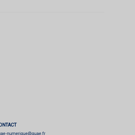
ONTACT
uae-numerique@quae.fr