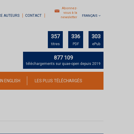
Abonnez-
vous à la
CE AUTEURS
CONTACT
FRANÇAIS
newsletter
357
336
303
titres
PDF
ePub
877 109
téléchargements sur quae-open depuis 2019
IN ENGLISH
LES PLUS TÉLÉCHARGÉS