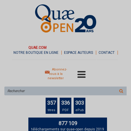
QUAE.COM
NOTRE BOUTIQUE EN LIGNE
ESPACE AUTEURS
CONTACT
Abonnez-
vous à la
newsletter
Rechercher
sur
le
357
336
303
site
titres
PDF
ePub
877 109
téléchargements sur quae-open depuis 2019