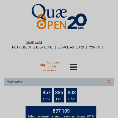
QUAE.COM
NOTRE BOUTIQUE EN LIGNE
ESPACE AUTEURS
CONTACT
Abonnez-
vous à la
newsletter
Rechercher
sur
le
357
336
303
site
titres
PDF
ePub
877 109
téléchargements sur quae-open depuis 2019