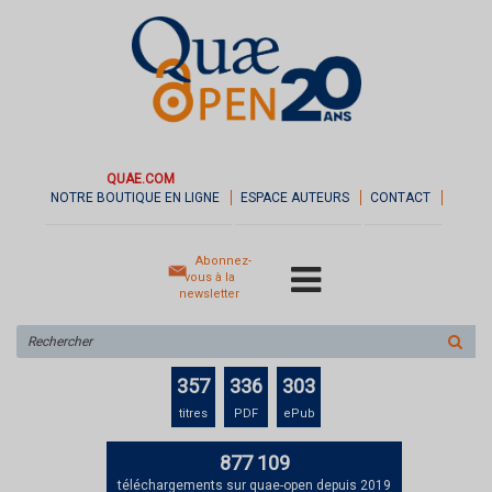
QUAE.COM
NOTRE BOUTIQUE EN LIGNE
ESPACE AUTEURS
CONTACT
Abonnez-
vous à la
newsletter
Rechercher
sur
le
357
336
303
site
titres
PDF
ePub
877 109
téléchargements sur quae-open depuis 2019