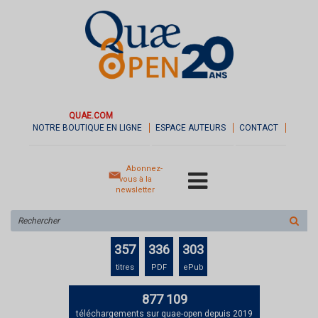
QUAE.COM
NOTRE BOUTIQUE EN LIGNE
ESPACE AUTEURS
CONTACT
Abonnez-
vous à la
newsletter
Rechercher
sur
le
357
336
303
site
titres
PDF
ePub
877 109
téléchargements sur quae-open depuis 2019