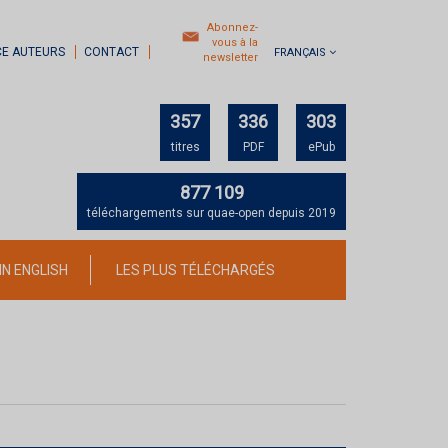
Abonnez-
vous à la
CE AUTEURS
CONTACT
FRANÇAIS
newsletter
357
336
303
titres
PDF
ePub
877 109
téléchargements sur quae-open depuis 2019
IN ENGLISH
LES PLUS TÉLÉCHARGÉS