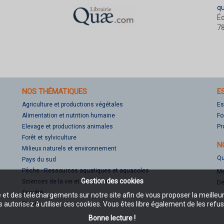
q
Éd
78
NOS THÉMATIQUES
E
Agriculture et productions végétales
Es
Alimentation et nutrition humaine
Fo
Elevage et productions animales
Pr
Forêt et sylviculture
N
Milieux naturels et environnement
Qu
Pays du sud
Pêche - Ressources aquatiques et aquacoles
Me
Gestion des cookies
Sciences de la vie et de la terre
Dé
Société
e et des téléchargements sur notre site afin de vous proposer la meilleu
Santé
 autorisez à utiliser ces cookies. Vous êtes libre également de les refus
Bonne lecture !