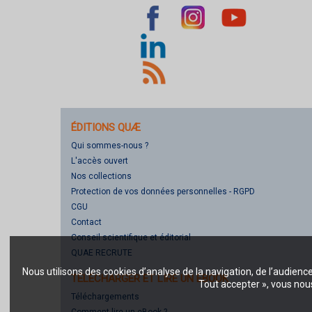
ÉDITIONS QUÆ
Qui sommes-nous ?
L'accès ouvert
Nos collections
Protection de vos données personnelles - RGPD
CGU
Contact
Conseil scientifique et éditorial
QUAE RECRUTE
Nous utilisons des cookies d’analyse de la navigation, de l’audienc
TÉLÉCHARGER ET LIRE UN EBOOK
Tout accepter », vous nous
Téléchargements