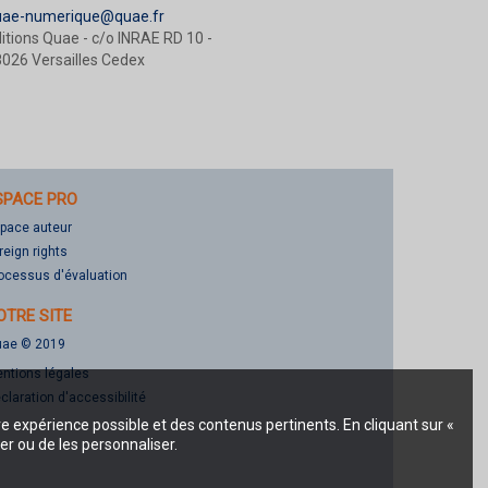
uae-numerique@quae.fr
itions Quae - c/o INRAE RD 10 -
026 Versailles Cedex
SPACE PRO
pace auteur
reign rights
ocessus d'évaluation
OTRE SITE
ae © 2019
ntions légales
claration d'accessibilité
re expérience possible et des contenus pertinents. En cliquant sur «
er ou de les personnaliser.