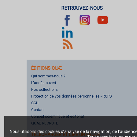
RETROUVEZ-NOUS
ÉDITIONS QUÆ
Qui sommes-nous ?
L'accès ouvert
Nos collections
Protection de vos données personnelles - RGPD
CGU
Contact
Conseil scientifique et éditorial
QUAE RECRUTE
Nous utilisons des cookies d’analyse de la navigation, de l’audienc
TÉLÉCHARGER ET LIRE UN EBOOK