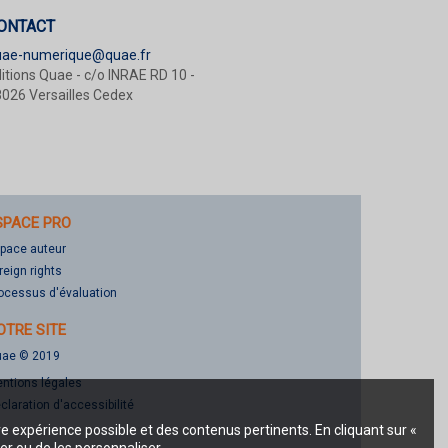
ONTACT
uae-numerique@quae.fr
itions Quae - c/o INRAE RD 10 -
026 Versailles Cedex
SPACE PRO
pace auteur
reign rights
ocessus d'évaluation
OTRE SITE
ae © 2019
ntions légales
claration d'accessibilité
re expérience possible et des contenus pertinents. En cliquant sur «