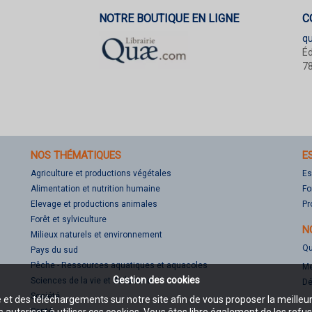
NOTRE BOUTIQUE EN LIGNE
C
q
Éd
78
NOS THÉMATIQUES
E
Agriculture et productions végétales
Es
Alimentation et nutrition humaine
Fo
Elevage et productions animales
Pr
Forêt et sylviculture
N
Milieux naturels et environnement
Qu
Pays du sud
Pêche - Ressources aquatiques et aquacoles
Me
Gestion des cookies
Sciences de la vie et de la terre
Dé
Société
e et des téléchargements sur notre site afin de vous proposer la meilleu
Santé