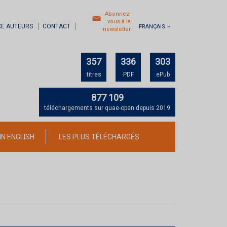
Abonnez-
vous à la
CE AUTEURS
CONTACT
FRANÇAIS
newsletter
357
336
303
titres
PDF
ePub
877 109
téléchargements sur quae-open depuis 2019
IN ENGLISH
LES PLUS TÉLÉCHARGÉS