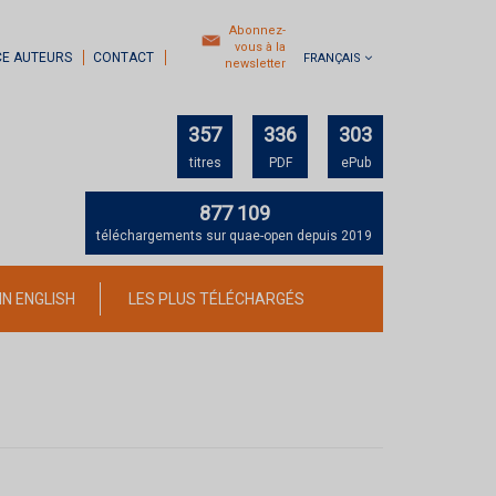
Abonnez-
vous à la
CE AUTEURS
CONTACT
FRANÇAIS
newsletter
357
336
303
titres
PDF
ePub
877 109
téléchargements sur quae-open depuis 2019
IN ENGLISH
LES PLUS TÉLÉCHARGÉS