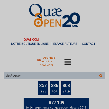
QUAE.COM
NOTRE BOUTIQUE EN LIGNE
ESPACE AUTEURS
CONTACT
Abonnez-
vous à la
newsletter
Rechercher
sur
le
357
336
303
site
titres
PDF
ePub
877 109
téléchargements sur quae-open depuis 2019