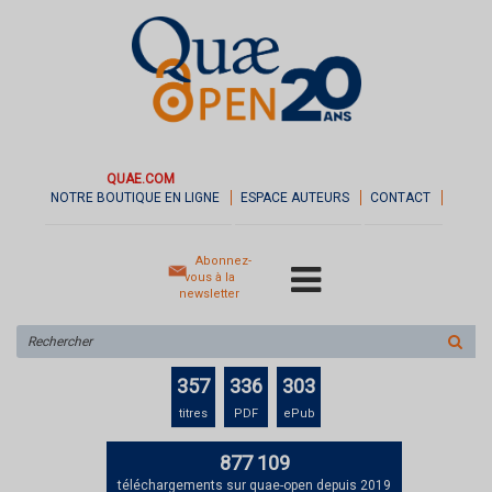
QUAE.COM
NOTRE BOUTIQUE EN LIGNE
ESPACE AUTEURS
CONTACT
Abonnez-
vous à la
newsletter
Rechercher
sur
le
357
336
303
site
titres
PDF
ePub
877 109
téléchargements sur quae-open depuis 2019