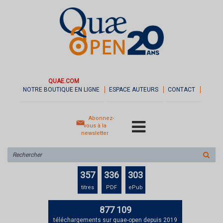
QUAE.COM
NOTRE BOUTIQUE EN LIGNE
ESPACE AUTEURS
CONTACT
Abonnez-
vous à la
newsletter
Rechercher
sur
le
357
336
303
site
titres
PDF
ePub
877 109
téléchargements sur quae-open depuis 2019