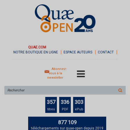
QUAE.COM
NOTRE BOUTIQUE EN LIGNE
ESPACE AUTEURS
CONTACT
Abonnez-
vous à la
newsletter
Rechercher
sur
le
357
336
303
site
titres
PDF
ePub
877 109
téléchargements sur quae-open depuis 2019