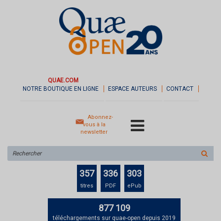
QUAE.COM
NOTRE BOUTIQUE EN LIGNE
ESPACE AUTEURS
CONTACT
Abonnez-
vous à la
newsletter
Rechercher
sur
le
357
336
303
site
titres
PDF
ePub
877 109
téléchargements sur quae-open depuis 2019