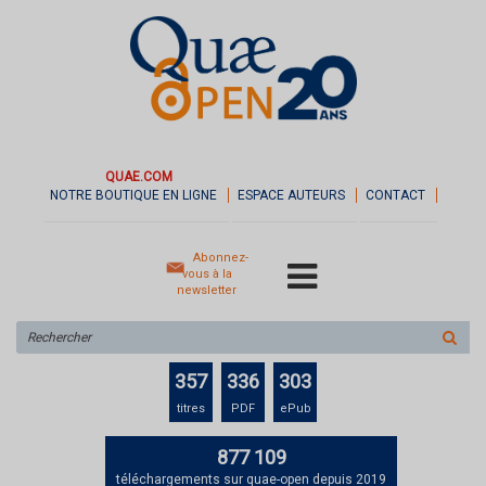
QUAE.COM
NOTRE BOUTIQUE EN LIGNE
ESPACE AUTEURS
CONTACT
Abonnez-
vous à la
newsletter
Rechercher
sur
le
357
336
303
site
titres
PDF
ePub
877 109
téléchargements sur quae-open depuis 2019