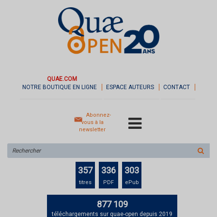
QUAE.COM
NOTRE BOUTIQUE EN LIGNE
ESPACE AUTEURS
CONTACT
Abonnez-
vous à la
newsletter
Rechercher
sur
le
357
336
303
site
titres
PDF
ePub
877 109
téléchargements sur quae-open depuis 2019